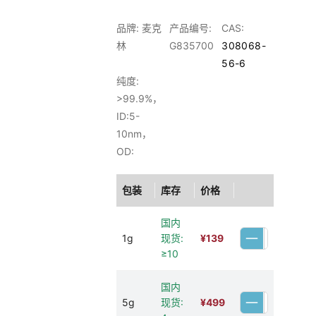
品牌: 麦克
产品编号:
CAS:
林
G835700
308068-
56-6
纯度:
>99.9%，
ID:5-
10nm，
OD:
包装
库存
价格
国内
1g
现货:
¥
139
≥10
国内
5g
现货:
¥
499