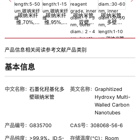
碳纳米纤
碳纳米纤
碳纳米管,
碳纳米管,
维,70%,外
维,95%,外
双壁
多壁
径:200-600
径:50-200
式,60%,试
式,60%,外
nm, 长度:5-
nm, 长度:1-
剂级, 内径:
径:30-60
50 um
15 um
1 - 3 nm, 外
nm, 内
产品信息
相关阅读
参考文献
产品类别
径: 2 - 4
径:20-50
nm, 长度:
nm, 长度:1-
50 μm
10 um
基本信息
中文名称
石墨化羟基化多
英文名称
Graphitized
壁碳纳米管
Hydroxy Multi-
Walled Carbon
Nanotubes
产品编号
G835700
CAS号
308068-56-6
产品纯度
>99.9%，ID:5-
存储温度(℃)
Room