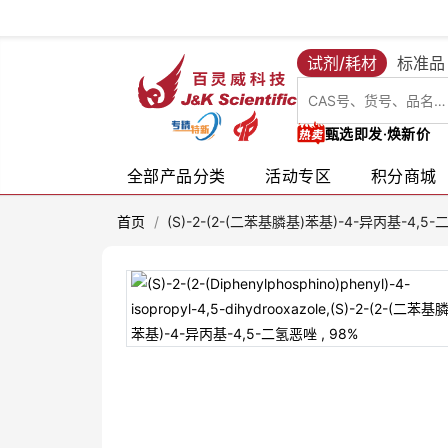
试剂/耗材
标准品
甄选即发·焕新价
全部产品分类
活动专区
积分商城
首页
/
(S)-2-(2-(二苯基膦基)苯基)-4-异丙基-4,5-