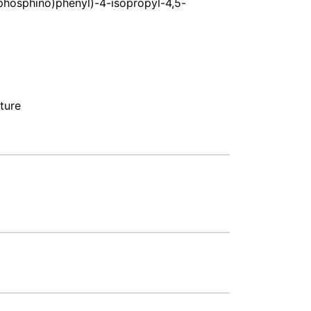
phosphino)phenyl)-4-isopropyl-4,5-
ture