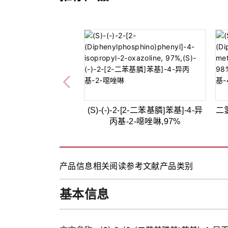
(S)-(-)-2-[2-二苯基膦]苯基]-4-异
二
丙基-2-噁唑啉,97%
产品信息
相关阅读
参考文献
产品类别
基本信息