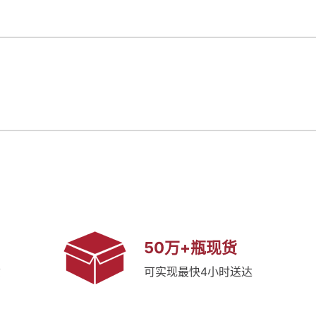
50万+瓶现货
质
可实现最快4小时送达