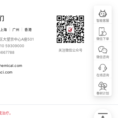
们
智能客服
上海
|
广州
|
香港
区大望京中心A座501
微信下单
10 59309000
关注微信公众号
6667788
微信咨询
chemical.com
sci.com
在线咨询
春树计划
或治疗。