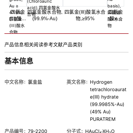
四氯金
四氯金酸水合物,
四氯金(III)酸氢水合
四氯金
(III)酸水
(99.9%-Au)
物,≥95%
酸x水
合
合
物,N/A,
物,Au:
试剂级,
48%
产品信息
相关阅读
参考文献
产品类别
Au ≥
47.5%
基本信息
中文名称
氯金盐
英文名称
Hydrogen
tetrachloroaurat
e(III) hydrate
(99.9985%-Au)
(49% Au)
PURATREM
产品编号
79-2200
分子式
HAuCl₄·XH₂O