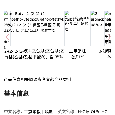
吡
/
(2-(2-(2-(2-氨基乙氧基)乙氧基)乙
二甲硝咪
3-溴苯肼
间甲
羧
A,10%
氧基)乙基)氨基甲酸叔丁酯,95%
唑,97%
苯
(以干剂
酸,9
, 还原
含水约
产品信息
相关阅读
参考文献
产品类别
5%
基本信息
中文名称
甘氨酸叔丁酯盐
英文名称
H-Gly-OtBu·HCl,