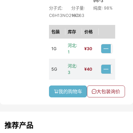
96-3
分子式:
分子量:
纯度: 98%
C6H13NO2·HCl
167.63
包装
库存
价格
河北:
1G
¥
30
1
河北:
5G
¥
40
3
我的购物车
大包装询价
推荐产品