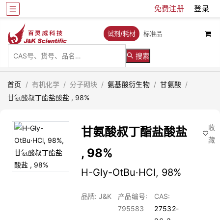
免费注册
登录
试剂/耗材
标准品
搜索
首页
/
有机化学
/
分子砌块
/
氨基酸衍生物
/
甘氨酸
/
甘氨酸叔丁酯盐酸盐 , 98%
收
甘氨酸叔丁酯盐酸盐
藏
, 98%
H-Gly-OtBu·HCl, 98%
品牌: J&K
产品编号:
CAS:
795583
27532-