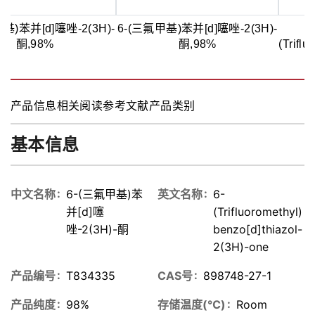
基)苯并[d]噻唑-2(3H)-
6-(三氟甲基)苯并[d]噻唑-2(3H)-
酮,98%
酮,98%
(Triflu
产品信息
相关阅读
参考文献
产品类别
基本信息
中文名称
6-(三氟甲基)苯
英文名称
6-
并[d]噻
(Trifluoromethyl)
唑-2(3H)-酮
benzo[d]thiazol-
2(3H)-one
产品编号
T834335
CAS号
898748-27-1
产品纯度
98%
存储温度(℃)
Room