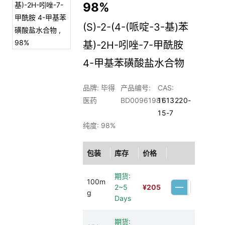
98%
(S)-2-(4-(哌啶-3-基)苯
基)-2H-吲唑-7-甲酰胺
4-甲基苯磺酸盐水合物
品牌: 毕得
产品编号:
CAS:
医药
BD00961981
1613220-
15-7
纯度: 98%
包装
库存
价格
期货:
100m
2~5
¥
205
g
Days
期货: