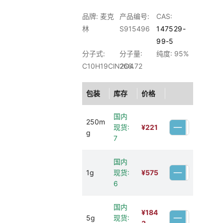
品牌: 麦克
产品编号:
CAS:
林
S915496
147529-
99-5
分子式:
分子量:
纯度: 95%
C10H19ClN2O4
266.72
包装
库存
价格
国内
250m
现货:
¥
221
g
7
国内
1g
现货:
¥
575
6
国内
¥
184
5g
现货: