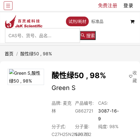
免费注册
登录
试剂/耗材
标准品
搜索
首页
/
酸性绿50 , 98%
收
酸性绿50 , 98%
藏
Green S
品牌: 麦克
产品编号:
CAS:
林
G862721
3087-16-
9
分子式:
分子量:
纯度: 98%
C27H25N2NaO7S2
576.61