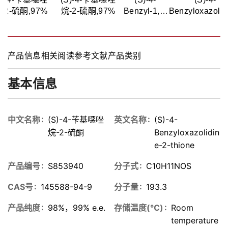
-2-硫酮,97%
烷-2-硫酮,97%
Benzyl-1,3-
Benzyloxazolid
oxazolidine-
2-thione
2-thione
产品信息
相关阅读
参考文献
产品类别
基本信息
中文名称
(S)-4-苄基噁唑
英文名称
(S)-4-
烷-2-硫酮
Benzyloxazolidin
e-2-thione
产品编号
S853940
分子式
C10H11NOS
CAS号
145588-94-9
分子量
193.3
产品纯度
98%，99% e.e.
存储温度(℃)
Room
temperature