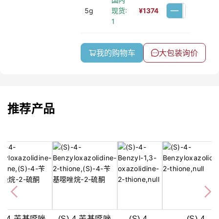
5g
现货:
¥
1374
1
我的购物车
大包装询价
推荐产品
S)-4-苄基噁唑
(S)-4-苄基噁唑
(S)-4-
(S)-4-