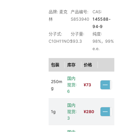
品牌: 麦克
产品编号:
CAS:
林
S853940
145588-
94-9
分子式:
分子量:
纯度:
C10H11NOS
193.3
98%，99%
e.e.
包装
库存
价格
国内
250m
现货:
¥
73
g
6
国内
1g
现货:
¥
280
3
国内