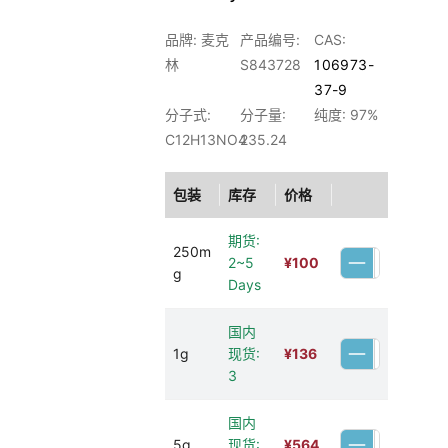
品牌: 麦克
产品编号:
CAS:
林
S843728
106973-
37-9
分子式:
分子量:
纯度: 97%
C12H13NO4
235.24
包装
库存
价格
期货:
250m
2~5
¥
100
g
Days
国内
1g
现货:
¥
136
3
国内
5g
现货:
¥
564