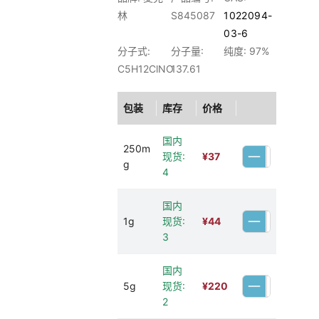
林
S845087
1022094-
03-6
分子式:
分子量:
纯度: 97%
C5H12ClNO
137.61
包装
库存
价格
国内
250m
现货:
¥
37
g
4
国内
1g
现货:
¥
44
3
国内
5g
现货:
¥
220
2