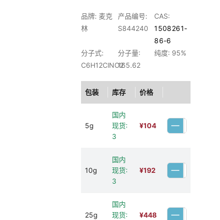
品牌: 麦克
产品编号:
CAS:
林
S844240
1508261-
86-6
分子式:
分子量:
纯度: 95%
C6H12ClNO2
165.62
包装
库存
价格
国内
5g
现货:
¥
104
3
国内
10g
现货:
¥
192
3
国内
25g
现货:
¥
448