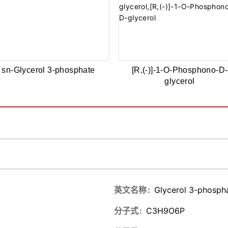
sn-Glycerol 3-phosphate
[R,(-)]-1-O-Phosphono-D-
glycerol
英文名称
Glycerol 3-phosph
分子式
C3H9O6P