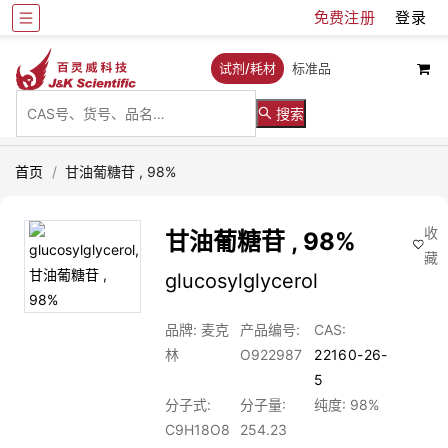
免费注册
登录
试剂/耗材
标准品
搜索
首页
/
甘油葡糖苷 , 98%
收
甘油葡糖苷 , 98%
藏
glucosylglycerol
品牌: 麦克
产品编号:
CAS:
林
O922987
22160-26-
5
分子式:
分子量:
纯度: 98%
C9H18O8
254.23