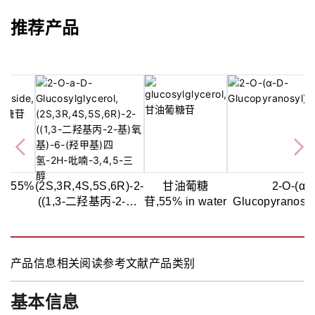
推荐产品
,55%
(2S,3R,4S,5S,6R)-2-
甘油葡糖
2-O-(α-
((1,3-二羟基丙-2-基)
苷,55% in water
Glucopyranosyl
氧基)-6-(羟甲基)四
氢-2H-吡喃-3,4,5-三
醇,>95% (HPLC)
产品信息
相关阅读
参考文献
产品类别
基本信息