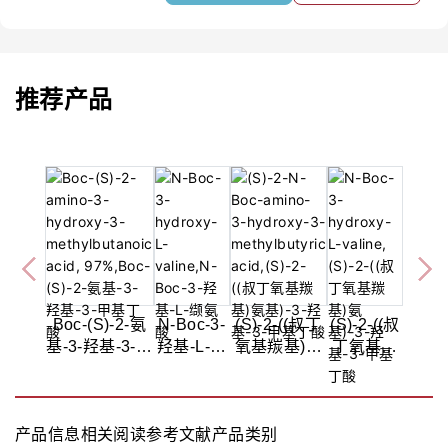
推荐产品
Boc-(S)-2-氨
N-Boc-3-
(S)-2-((叔丁
(S)-2-((叔
基-3-羟基-3-甲
羟基-L-缬
氧基羰基)氨
丁氧基羰
基丁酸,97%
氨
基)-3-羟基-3-
基)氨
酸,≥95%
甲基丁
基)-3-羟
酸,95%
基-3-甲基
产品信息
相关阅读
参考文献
产品类别
丁