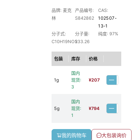
品牌: 麦克
产品编号:
CAS:
林
S842862
102507-
13-1
分子式:
分子量:
纯度: 97%
C10H19NO5
233.26
包装
库存
价格
国内
1g
现货:
¥
207
3
国内
5g
现货:
¥
794
1
我的购物车
大包装询价