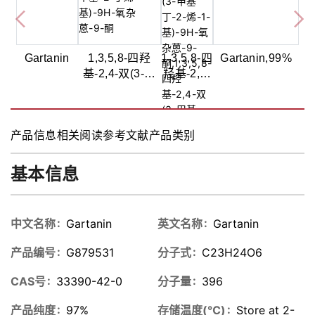
Gartanin
1,3,5,8-四羟
1,3,5,8-四
Gartanin,99%
基-2,4-双(3-甲
羟基-2,4-
基-2-丁烯
双(3-甲基
基)-9H-氧杂
丁-2-烯-1-
蒽-9-酮
基)-9H-氧
产品信息
相关阅读
参考文献
产品类别
杂蒽-9-
酮,99%
基本信息
中文名称
Gartanin
英文名称
Gartanin
产品编号
G879531
分子式
C23H24O6
CAS号
33390-42-0
分子量
396
产品纯度
97%
存储温度(℃)
Store at 2-