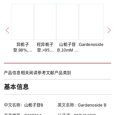
异栀子
羟异栀子
山栀子苷
Gardenoside
苷,98%,来
苷,>95%
B,10mM in
源于栀子
(HPLC)
DMSO
产品信息
相关阅读
参考文献
产品类别
基本信息
中文名称
山栀子苷B
英文名称
Gardenoside B