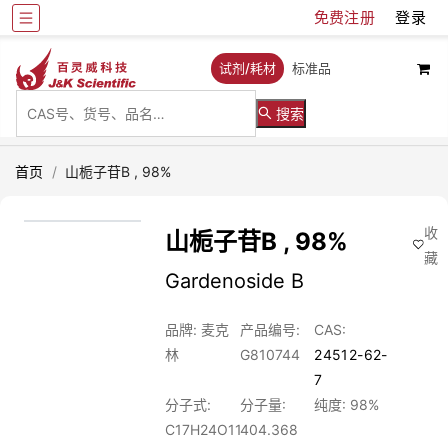
免费注册
登录
试剂/耗材
标准品
搜索
首页
/
山栀子苷B , 98%
收
山栀子苷B , 98%
藏
Gardenoside B
品牌: 麦克
产品编号:
CAS:
林
G810744
24512-62-
7
分子式:
分子量:
纯度: 98%
C17H24O11
404.368