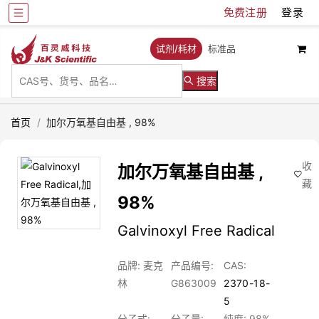
免费注册
登录
试剂/耗材
标准品
搜索
首页
/
加尔万氧基自由基 , 98%
收
加尔万氧基自由基 ,
藏
98%
Galvinoxyl Free Radical
品牌: 麦克
产品编号:
CAS:
林
G863009
2370-18-
5
分子式:
分子量:
纯度: 98%