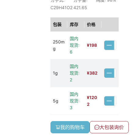
C29H41O2
421.65
包装
库存
价格
国内
250m
现货:
¥
198
g
6
国内
1g
现货:
¥
382
2
国内
¥
120
5g
现货:
2
3
我的购物车
大包装询价