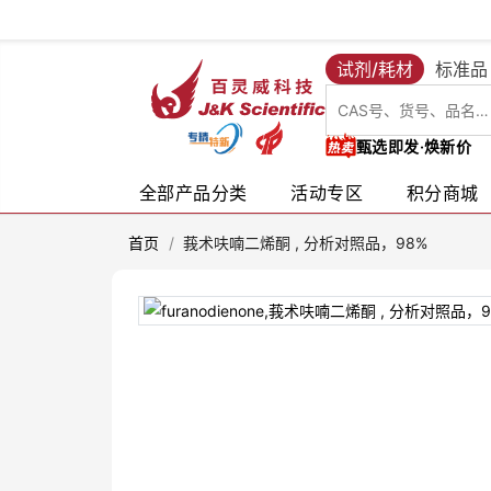
试剂/耗材
标准品
甄选即发·焕新价
全部产品分类
活动专区
积分商城
首页
/
莪术呋喃二烯酮 , 分析对照品，98%