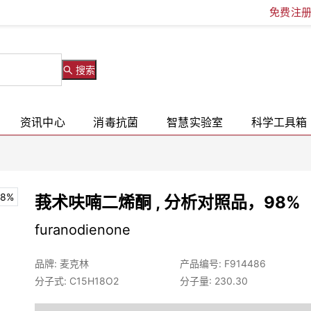
免费注
搜索
资讯中心
消毒抗菌
智慧实验室
科学工具箱
莪术呋喃二烯酮 , 分析对照品，98%
furanodienone
品牌: 麦克林
产品编号: F914486
分子式: C15H18O2
分子量: 230.30