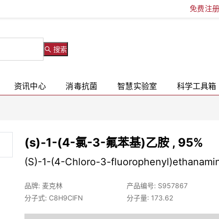
免费注
搜索
资讯中心
消毒抗菌
智慧实验室
科学工具箱
(s)-1-(4-氯-3-氟苯基)乙胺 , 95%
(S)-1-(4-Chloro-3-fluorophenyl)ethanami
品牌: 麦克林
产品编号: S957867
分子式: C8H9ClFN
分子量: 173.62