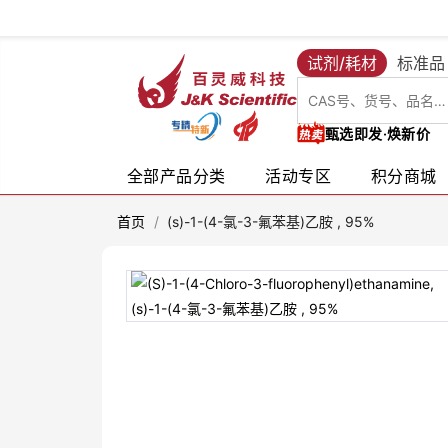
试剂/耗材
标准品
甄选即发·焕新价
全部产品分类
活动专区
积分商城
首页
/
(s)-1-(4-氯-3-氟苯基)乙胺 , 95%