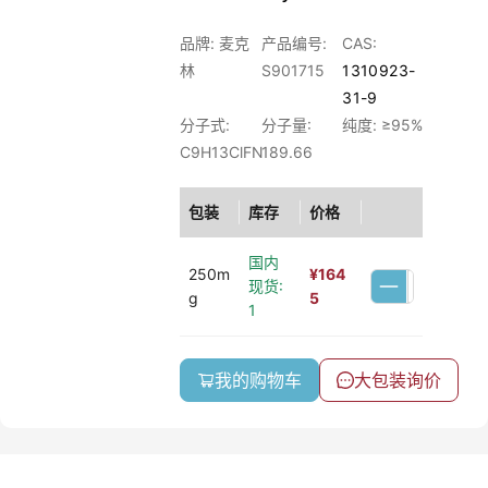
品牌: 麦克
产品编号:
CAS:
林
S901715
1310923-
31-9
分子式:
分子量:
纯度: ≥95%
C9H13ClFN
189.66
包装
库存
价格
国内
250m
¥
164
现货:
g
5
1
我的购物车
大包装询价