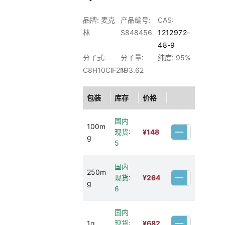
品牌: 麦克
产品编号:
CAS:
林
S848456
1212972-
48-9
分子式:
分子量:
纯度: 95%
C8H10ClF2N
193.62
包装
库存
价格
国内
100m
现货:
¥
148
g
5
国内
250m
现货:
¥
264
g
6
国内
1g
现货:
¥
682