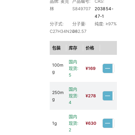
品牌: 麦克
产品编号:
CAS:
林
S849707
203854-
47-1
分子式:
分子量:
纯度: ≥97%
C27H34N2O6
482.57
包装
库存
价格
国内
100m
现货:
¥
169
g
5
国内
250m
现货:
¥
278
g
4
国内
1g
现货:
¥
630
2