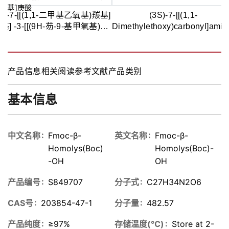
3S)-7-[[(1,1-二甲基乙氧基)羰基]
(3S)-7-[[(1,1-
基] -3-[[(9H-芴-9-基甲氧基)羰
Dimethylethoxy)carbonyl]amino
基]氨基]庚酸,97%
[[(9H-fluoren-9-
ylmethoxy)carbonyl]amino]hep
acid
产品信息
相关阅读
参考文献
产品类别
基本信息
中文名称
Fmoc-β-
英文名称
Fmoc-β-
Homolys(Boc)
Homolys(Boc)-
-OH
OH
产品编号
S849707
分子式
C27H34N2O6
CAS号
203854-47-1
分子量
482.57
产品纯度
≥97%
存储温度(℃)
Store at 2-