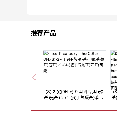
推荐产品
(S)-2-((((9H-芴-9-基)甲氧基)羰
(
基)氨基)-3-(4-(叔丁氧羰基)苯基)
基
丙酸,95%