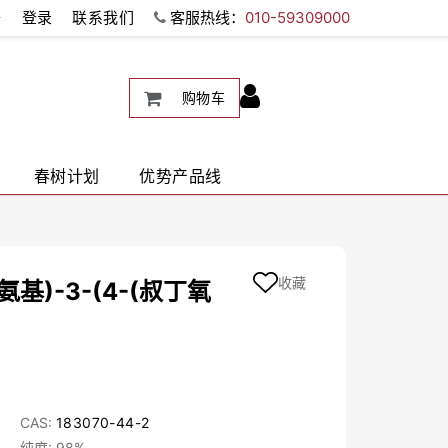
册
登录
联系我们
客服热线：
010-59309000
购物车
春树计划
优势产品线
收藏
)氨基)-3-(4-(叔丁氧
CAS:
183070-44-2
纯度: 98%