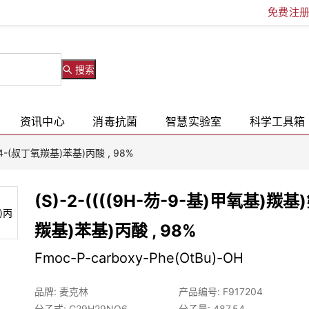
免费注
搜索
资讯中心
消毒抗菌
智慧实验室
科学工具箱
-(4-(叔丁氧羰基)苯基)丙酸 , 98%
(S)-2-((((9H-芴-9-基)甲氧基)羰基
羰基)苯基)丙酸 , 98%
Fmoc-P-carboxy-Phe(OtBu)-OH
品牌: 麦克林
产品编号: F917204
分子式: C29H29NO6
分子量: 487.54