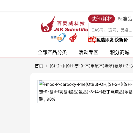
试剂/耗材
标准品
甄选即发·焕新价
全部产品分类
活动专区
积分商城
首页
/
(S)-2-((((9H-芴-9-基)甲氧基)羰基)氨基)-3