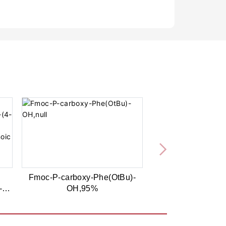
Fmoc-P-carboxy-Phe(OtBu)-
-3-
OH,95%
anoic