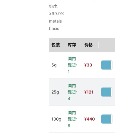
纯度:
≥99.9%
metals
basis
包装
库存
价格
国内
5g
现货:
¥
33
1
国内
25g
现货:
¥
121
4
国内
100g
现货:
¥
440
8