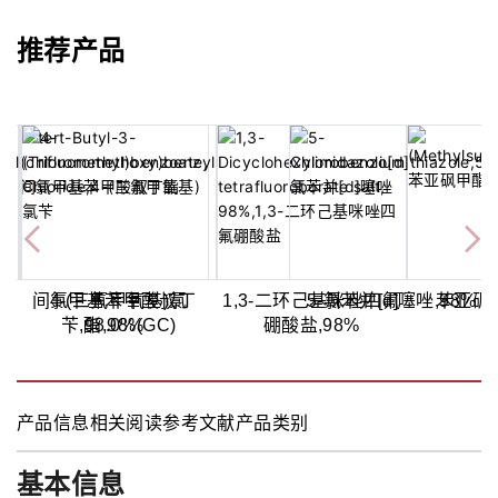
推荐产品
8%
氯
间氯甲基苯甲酸叔丁
4-(三氟甲氧基)氯
1,3-二环己基咪唑四氟
5-氯苯并[d]噻唑,98%
苯亚砜甲
苄,98.0%(GC)
酯,98%
硼酸盐,98%
产品信息
相关阅读
参考文献
产品类别
基本信息