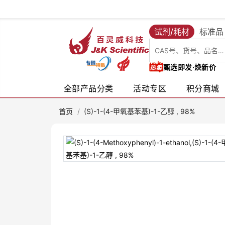
试剂/耗材
标准品
甄选即发·焕新价
全部产品分类
活动专区
积分商城
首页
/
(S)-1-(4-甲氧基苯基)-1-乙醇 , 98%