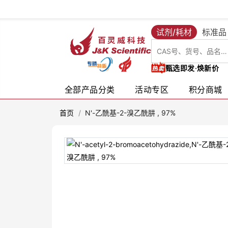
试剂/耗材
标准品
甄选即发·焕新价
全部产品分类
活动专区
积分商城
首页
/
N'-乙酰基-2-溴乙酰肼 , 97%