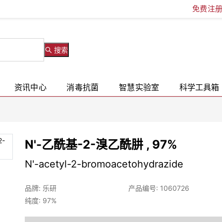
免费注
搜索
资讯中心
消毒抗菌
智慧实验室
科学工具箱
N'-乙酰基-2-溴乙酰肼 , 97%
N'-acetyl-2-bromoacetohydrazide
品牌: 乐研
产品编号: 1060726
纯度: 97%