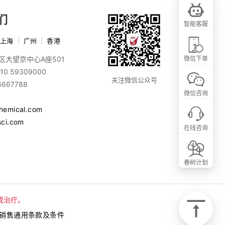
们
智能客服
上海
|
广州
|
香港
区大望京中心A座501
微信下单
10 59309000
关注微信公众号
6667788
微信咨询
chemical.com
sci.com
在线咨询
春树计划
或治疗。
销售通用条款及条件