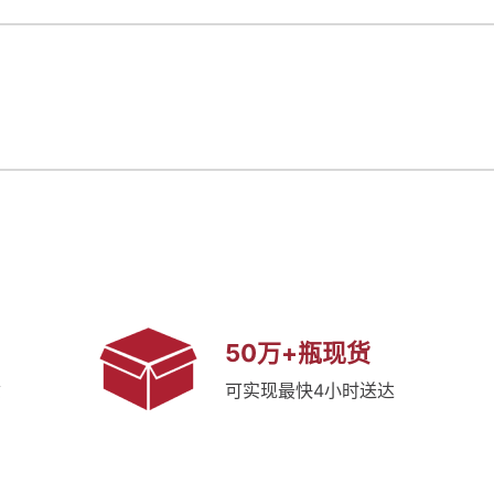
50万+瓶现货
质
可实现最快4小时送达