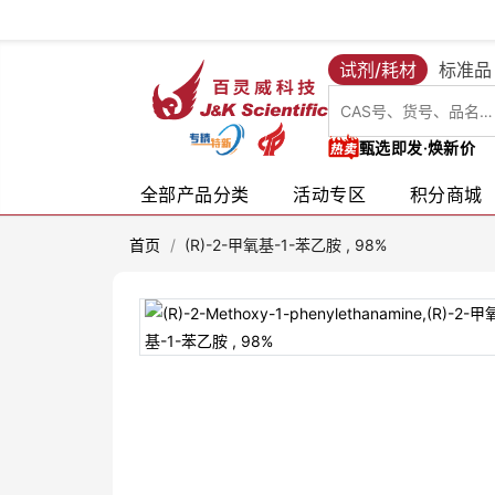
试剂/耗材
标准品
甄选即发·焕新价
全部产品分类
活动专区
积分商城
首页
/
(R)-2-甲氧基-1-苯乙胺 , 98%