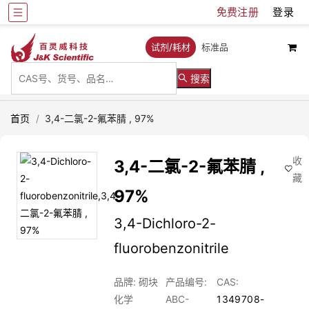
免费注册
登录
试剂/耗材
标准品
搜索
首页
/
3,4-二氯-2-氟苯腈 , 97%
收
3,4-二氯-2-氟苯腈 ,
藏
97%
3,4-Dichloro-2-
fluorobenzonitrile
品牌: 砌块
产品编号:
CAS:
化学
ABC-
1349708-