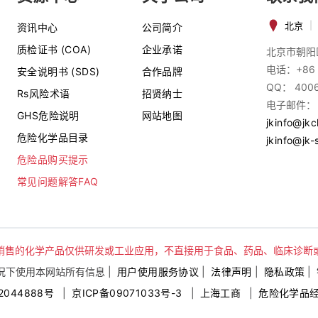
北京
|
资讯中心
公司简介
质检证书 (COA)
企业承诺
北京市朝阳
电话：+86 
安全说明书 (SDS)
合作品牌
QQ： 400
Rs风险术语
招贤纳士
电子邮件：
GHS危险说明
网站地图
jkinfo@jk
危险化学品目录
jkinfo@jk-
危险品购买提示
常见问题解答FAQ
销售的化学产品仅供研发或工业应用，不直接用于食品、药品、临床诊断
下使用本网站所有信息 |
用户使用服务协议
|
法律声明
|
隐私政策
|
2044888号
|
京ICP备09071033号-3
|
上海工商
|
危险化学品