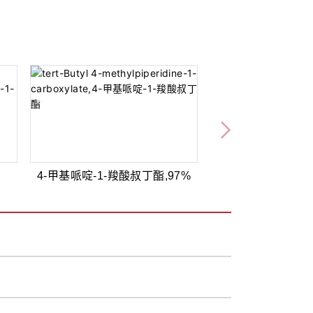
4-甲基哌啶-1-羧酸叔丁酯,97%