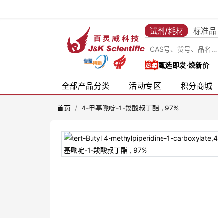
试剂/耗材
标准品
甄选即发·焕新价
全部产品分类
活动专区
积分商城
首页
/
4-甲基哌啶-1-羧酸叔丁酯 , 97%