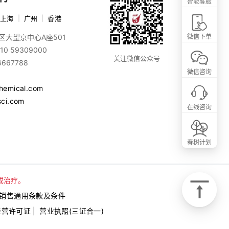
智能客服
上海
|
广州
|
香港
区大望京中心A座501
微信下单
10 59309000
关注微信公众号
6667788
微信咨询
chemical.com
sci.com
在线咨询
春树计划
或治疗。
销售通用条款及条件
经营许可证
|
营业执照(三证合一)