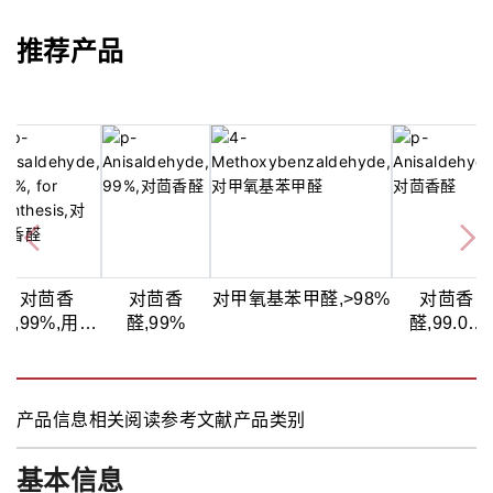
推荐产品
对茴香
对茴香
对甲氧基苯甲醛,>98%
对茴香
醛,99%,用于
醛,99%
醛,99.0%
合成
(GC)
产品信息
相关阅读
参考文献
产品类别
基本信息