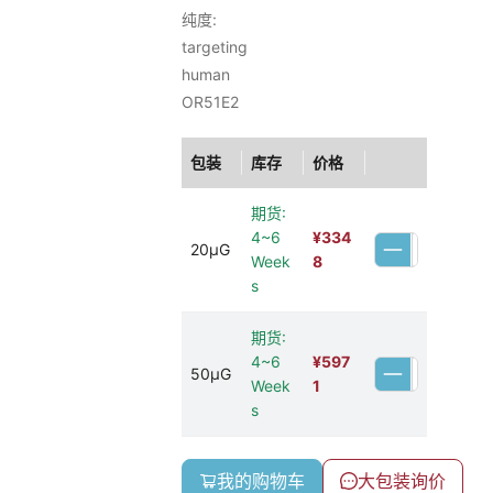
纯度:
targeting
human
OR51E2
包装
库存
价格
期货:
4~6
¥
334
20μG
Week
8
s
期货:
4~6
¥
597
50μG
Week
1
s
我的购物车
大包装询价