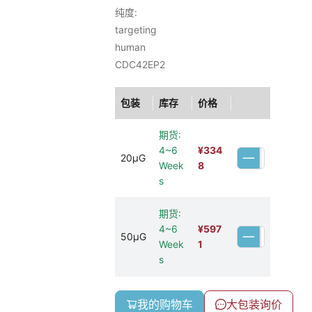
纯度:
targeting
human
CDC42EP2
包装
库存
价格
期货:
4~6
¥
334
20μG
Week
8
s
期货:
4~6
¥
597
50μG
Week
1
s
我的购物车
大包装询价