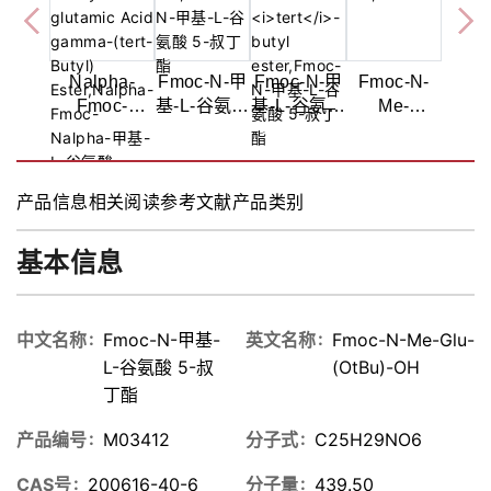
Nalpha-
Fmoc-N-甲
Fmoc-N-甲
Fmoc-N-
Fmoc-
基-L-谷氨酸
基-L-谷氨酸
Me-
Nalpha-甲
5-叔丁
5-叔丁
Glu(OtBu)-
基-L-谷氨酸-
酯,98%
酯,98%
OH
gamma-叔丁
产品信息
相关阅读
参考文献
产品类别
酯,>97%
基本信息
中文名称
Fmoc-N-甲基-
英文名称
Fmoc-N-Me-Glu-
L-谷氨酸 5-叔
(OtBu)-OH
丁酯
产品编号
M03412
分子式
C25H29NO6
CAS号
200616-40-6
分子量
439.50