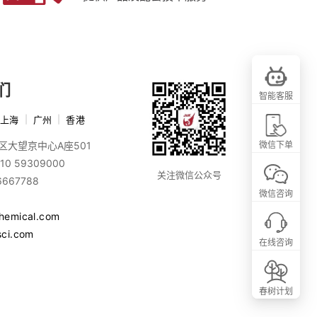
们
智能客服
上海
|
广州
|
香港
区大望京中心A座501
微信下单
10 59309000
关注微信公众号
6667788
微信咨询
chemical.com
sci.com
在线咨询
春树计划