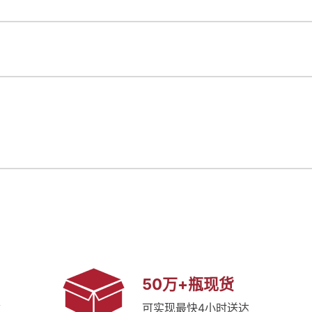
50万+瓶现货
质
可实现最快4小时送达