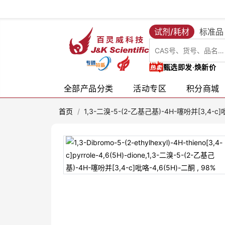
试剂/耗材
标准品
甄选即发·焕新价
全部产品分类
活动专区
积分商城
首页
/
1,3-二溴-5-(2-乙基己基)-4H-噻吩并[3,4-c]吡