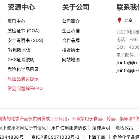
资源中心
关于公司
联系我
北京
|
资讯中心
公司简介
质检证书 (COA)
企业承诺
北京市朝阳
电话：+86 
安全说明书 (SDS)
合作品牌
QQ： 400
Rs风险术语
招贤纳士
电子邮件：
GHS危险说明
网站地图
jkinfo@jk
危险化学品目录
jkinfo@jk-
危险品购买提示
常见问题解答FAQ
销售的化学产品仅供研发或工业应用，不直接用于食品、药品、临床诊断
下使用本网站所有信息 |
用户使用服务协议
|
法律声明
|
隐私政策
|
2044888号
|
京ICP备09071033号-3
|
上海工商
|
危险化学品