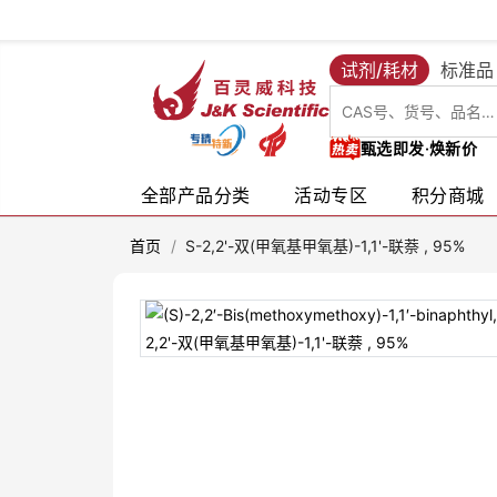
试剂/耗材
标准品
甄选即发·焕新价
全部产品分类
活动专区
积分商城
首页
/
S-2,2'-双(甲氧基甲氧基)-1,1'-联萘 , 95%