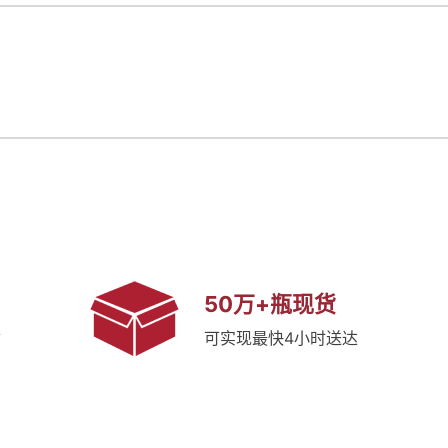
50万+瓶现货
质
可实现最快4小时送达