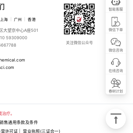
们
智能客服
上海
|
广州
|
香港
区大望京中心A座501
微信下单
10 59309000
关注微信公众号
6667788
微信咨询
chemical.com
sci.com
在线咨询
春树计划
或治疗。
销售通用条款及条件
经营许可证
|
营业执照(三证合一)