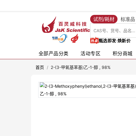
试剂/耗材
标准品
甄选即发·焕新价
全部产品分类
活动专区
积分商城
首页
/
2-(3-甲氧基苯基)乙-1-醇 , 98%