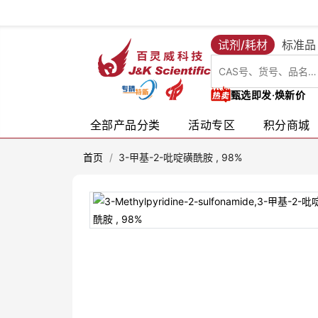
试剂/耗材
标准品
甄选即发·焕新价
全部产品分类
活动专区
积分商城
首页
/
3-甲基-2-吡啶磺酰胺 , 98%