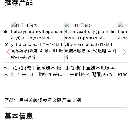
推荐产品
哌啶基)
(1-(1-(叔丁氧基羰基)哌
1-(1-叔丁氧羰基哌啶-4-
98%
啶-4-基)-1H-吡唑-4-基)硼
基)吡唑-4-硼酸,95%
Piper
酸,98%
4-
产品信息
相关阅读
参考文献
产品类别
基本信息