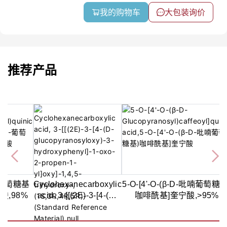
我的购物车
大包装询价
推荐产品
-O-葡萄糖基
Cyclohexanecarboxylic
5-O-[4'-O-(β-D-吡喃葡萄糖基
酸,98%
acid, 3-[[(2E)-3-[4-(D-
咖啡酰基]奎宁酸,>95%
glucopyranosyloxy)-3-
hydroxyphenyl]-1-oxo-