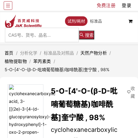
免费注册
登录
试剂/耗材
标准品
搜索
首页
/
分析化学
/
标准品及对照品
/
天然产物分析
/
植物提取物
/
苯丙素类
/
5-O-[4'-O-(β-D-吡喃葡萄糖基)咖啡酰基]奎宁酸 , 98%
收
5-O-[4'-O-(β-D-吡
藏
喃葡萄糖基)咖啡酰
基]奎宁酸 , 98%
cyclohexanecarboxylic