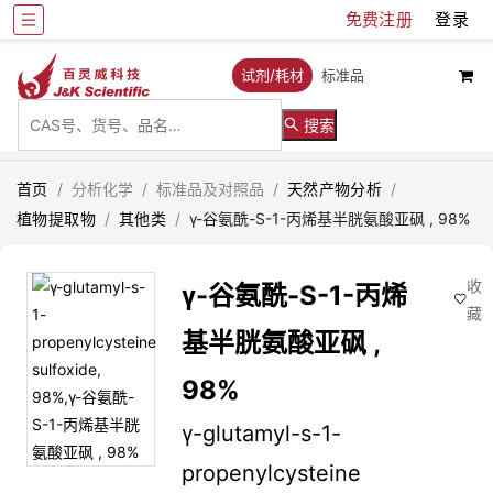
免费注册
登录
试剂/耗材
标准品
搜索
首页
/
分析化学
/
标准品及对照品
/
天然产物分析
/
植物提取物
/
其他类
/
γ-谷氨酰-S-1-丙烯基半胱氨酸亚砜 , 98%
收
γ-谷氨酰-S-1-丙烯
藏
基半胱氨酸亚砜 ,
98%
γ-glutamyl-s-1-
propenylcysteine