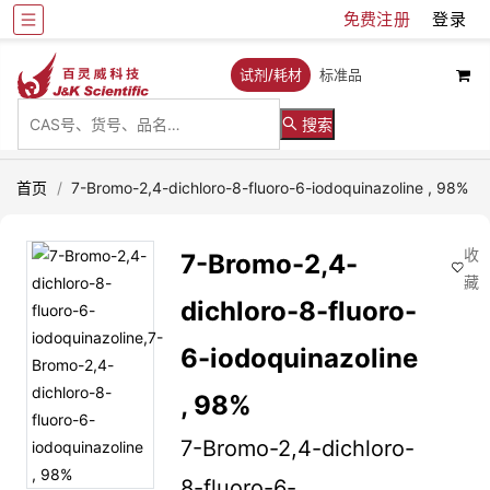
免费注册
登录
试剂/耗材
标准品
搜索
首页
/
7-Bromo-2,4-dichloro-8-fluoro-6-iodoquinazoline , 98%
收
7-Bromo-2,4-
藏
dichloro-8-fluoro-
6-iodoquinazoline
, 98%
7-Bromo-2,4-dichloro-
8-fluoro-6-