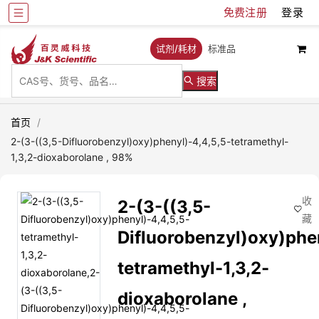
免费注册
登录
试剂/耗材
标准品
搜索
首页
/
2-(3-((3,5-Difluorobenzyl)oxy)phenyl)-4,4,5,5-tetramethyl-
1,3,2-dioxaborolane , 98%
收
2-(3-((3,5-
藏
Difluorobenzyl)oxy)phen
tetramethyl-1,3,2-
dioxaborolane ,