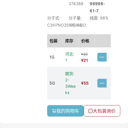
374388
96998-
61-7
分子式:
分子量:
纯度: 98%
C3H7NO2S·HCl·H2O
175.63
包装
库存
价格
河北:
¥30
1G
1
¥21
期货:
2-
5G
¥
55
3Wee
ks
我的购物车
大包装询价