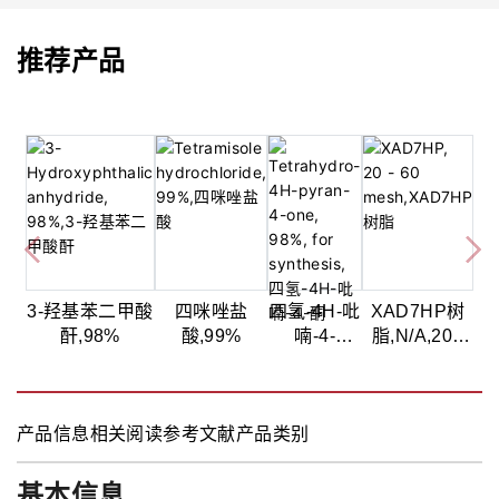
推荐产品
3-羟基苯二甲酸
四咪唑盐
四氢-4H-吡
XAD7HP树
酐,98%
酸,99%
喃-4-
脂,N/A,20 -
酮,98%,用
60 目
于合成
产品信息
相关阅读
参考文献
产品类别
基本信息