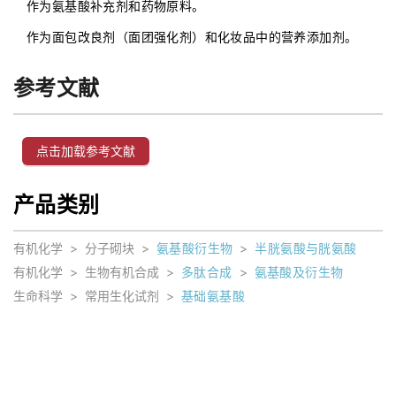
作为氨基酸补充剂和药物原料。
作为面包改良剂（面团强化剂）和化妆品中的营养添加剂。
参考文献
点击加载参考文献
产品类别
有机化学
>
分子砌块
>
氨基酸衍生物
>
半胱氨酸与胱氨酸
有机化学
>
生物有机合成
>
多肽合成
>
氨基酸及衍生物
生命科学
>
常用生化试剂
>
基础氨基酸