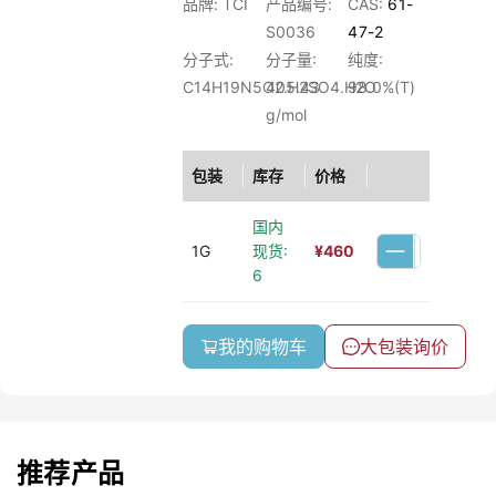
品牌: TCI
产品编号:
CAS:
61-
S0036
47-2
分子式:
分子量:
纯度:
C14H19N5O2.H2SO4.H2O
405.43
98.0%(T)
g/mol
包装
库存
价格
国内
1G
现货:
¥
460
6
我的购物车
大包装询价
推荐产品