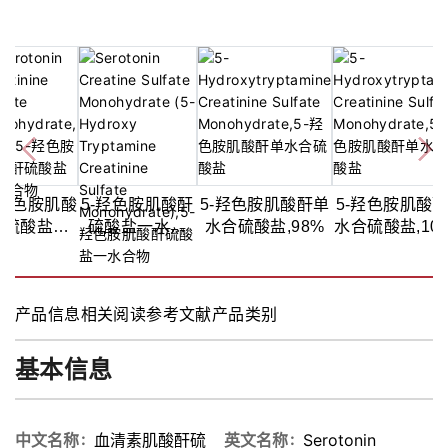
-羟色胺肌酸
5-羟色胺肌酸酐
5-羟色胺肌酸酐单
5-羟色胺肌酸
酐硫酸盐一
硫酸盐一水合
水合硫酸盐,98%
水合硫酸盐,10
合物,98%
物,>95%
in DMSO
(HPLC)
产品信息
相关阅读
参考文献
产品类别
基本信息
中文名称
血清素肌酸酐硫
英文名称
Serotonin