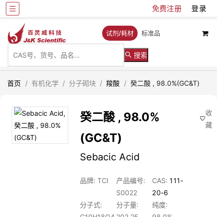
免费注册
登录
试剂/耗材
标准品
搜索
首页
/
有机化学
/
分子砌块
/
羧酸
/
癸二酸 , 98.0%(GC&T)
收
癸二酸 , 98.0%
藏
(GC&T)
Sebacic Acid
品牌: TCI
产品编号:
CAS:
111-
S0022
20-6
分子式:
分子量:
纯度:
C10H18O4
202.25
98.0%