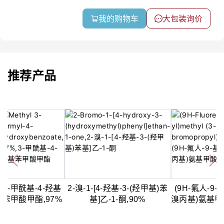
我的购物车
大包装询价
推荐产品
二
3-甲酰基-4-羟基
2-溴-1-[4-羟基-3-(羟甲基)苯
(9H-氟人-9-
羟
苯甲酸甲酯,97%
基]乙-1-酮,90%
溴丙基)氨基甲
甲
%