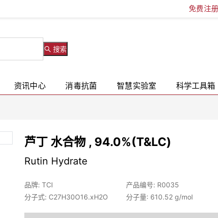
免费注
搜索
资讯中心
消毒抗菌
智慧实验室
科学工具箱
芦丁 水合物 , 94.0%(T&LC)
Rutin Hydrate
品牌: TCI
产品编号: R0035
分子式: C27H30O16.xH2O
分子量: 610.52 g/mol