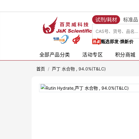
试剂/耗材
标准品
甄选即发·焕新价
全部产品分类
活动专区
积分商城
首页
/
芦丁 水合物 , 94.0%(T&LC)