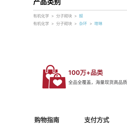
产品类别
有机化学
>
分子砌块
>
醛
有机化学
>
分子砌块
>
杂环
>
喹啉
100万+品类
全品全覆盖，海量现货高品
购物指南
支付方式