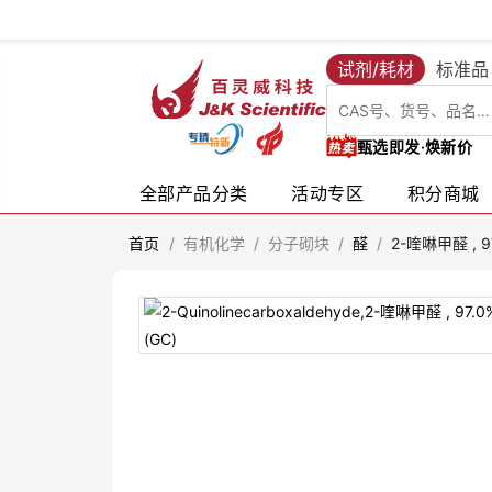
试剂/耗材
标准品
甄选即发·焕新价
全部产品分类
活动专区
积分商城
首页
/
有机化学
/
分子砌块
/
醛
/
2-喹啉甲醛 , 9