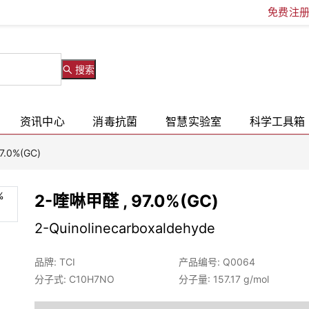
免费注
搜索
资讯中心
消毒抗菌
智慧实验室
科学工具箱
7.0%(GC)
2-喹啉甲醛 , 97.0%(GC)
2-Quinolinecarboxaldehyde
品牌: TCI
产品编号: Q0064
分子式: C10H7NO
分子量: 157.17 g/mol